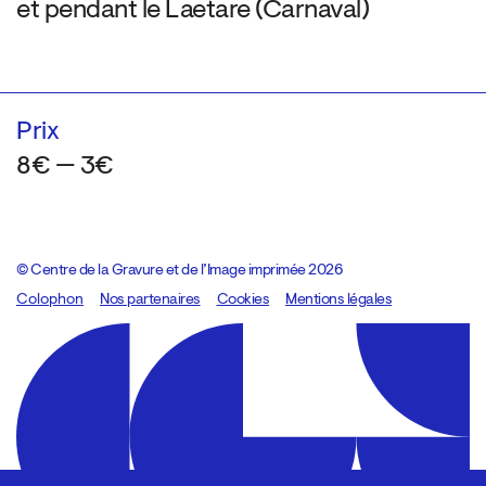
et pendant le Laetare (Carnaval)
Prix
8€ — 3€
© Centre de la Gravure et de l’Image imprimée 2026
Colophon
Design:
Marcel Kaczmarek
Nos partenaires
, code:
Cookies
8080.studio
Mentions légales