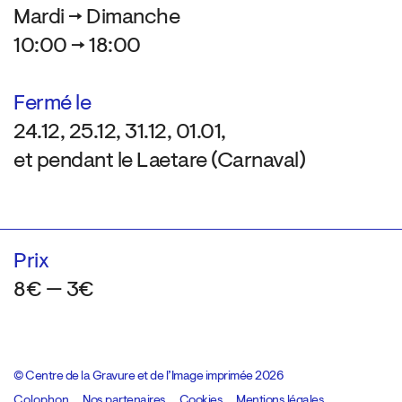
Mardi → Dimanche
10:00 → 18:00
Fermé le
24.12, 25.12, 31.12, 01.01,
et pendant le Laetare (Carnaval)
Prix
8€ — 3€
© Centre de la Gravure et de l’Image imprimée 2026
Colophon
Design:
Marcel Kaczmarek
Nos partenaires
, code:
Cookies
8080.studio
Mentions légales