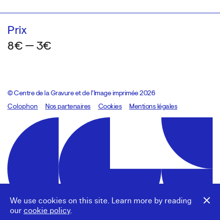
Prix
8€ — 3€
© Centre de la Gravure et de l’Image imprimée 2026
Colophon
Design:
Marcel Kaczmarek
Nos partenaires
, code:
Cookies
8080.studio
Mentions légales
We use cookies on this site. Learn more by reading
our
cookie policy
.