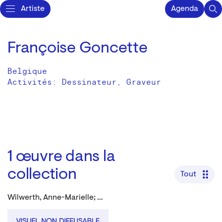
Artiste
Agenda
Françoise Goncette
Belgique
Activités:
Dessinateur
Graveur
1
œuvre dans la
collection
Tout
Wilwerth, Anne-Marielle; Goncette, Françoise