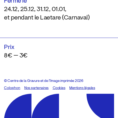
Fermé le
24.12, 25.12, 31.12, 01.01,
et pendant le Laetare (Carnaval)
Prix
8€ — 3€
© Centre de la Gravure et de l’Image imprimée 2026
Colophon
Design:
Marcel Kaczmarek
Nos partenaires
, code:
Cookies
8080.studio
Mentions légales