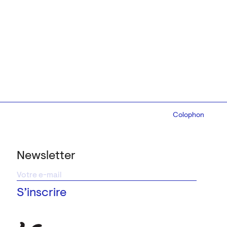
Colophon
Design:
Marcel 
Newsletter