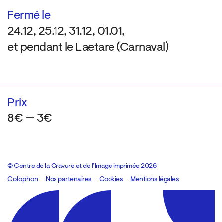
Fermé le
24.12, 25.12, 31.12, 01.01,
et pendant le Laetare (Carnaval)
Prix
8€ — 3€
© Centre de la Gravure et de l’Image imprimée 2026
Colophon
Design:
Marcel Kaczmarek
Nos partenaires
, code:
Cookies
8080.studio
Mentions légales