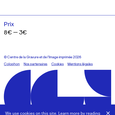
Prix
8€ — 3€
© Centre de la Gravure et de l’Image imprimée 2026
Colophon
Design:
Marcel Kaczmarek
Nos partenaires
, code:
Cookies
8080.studio
Mentions légales
We use cookies on this site. Learn more by reading