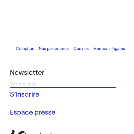
Colophon
Design:
Marcel Kaczmarek
Nos partenaires
, code:
Cookies
8080.studio
Mentions légales
Newsletter
Espace presse