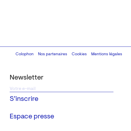
Colophon
Design:
Marcel Kaczmarek
Nos partenaires
, code:
Cookies
8080.studio
Mentions légales
Newsletter
Espace presse