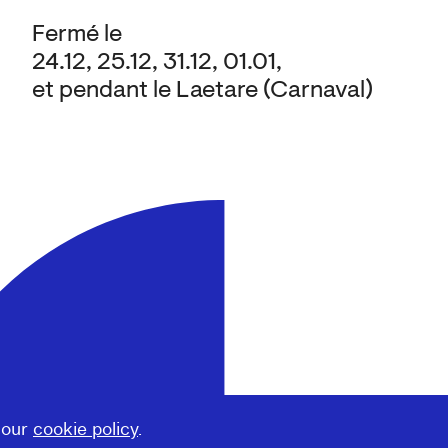
Fermé le
24.12, 25.12, 31.12, 01.01,
et pendant le Laetare (Carnaval)
 our
cookie policy
.