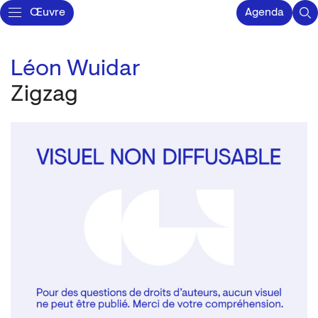
Œuvre
Agenda
Léon Wuidar
Zigzag