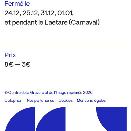
Fermé le
24.12, 25.12, 31.12, 01.01,
et pendant le Laetare (Carnaval)
Prix
8€ — 3€
© Centre de la Gravure et de l’Image imprimée 2026
Colophon
Design:
Marcel Kaczmarek
Nos partenaires
, code:
Cookies
8080.studio
Mentions légales