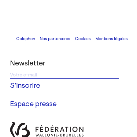
Colophon
Design:
Marcel Kaczmarek
Nos partenaires
, code:
Cookies
8080.studio
Mentions légales
Newsletter
Espace presse