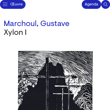
Œuvre
Agenda
Marchoul, Gustave
Xylon I