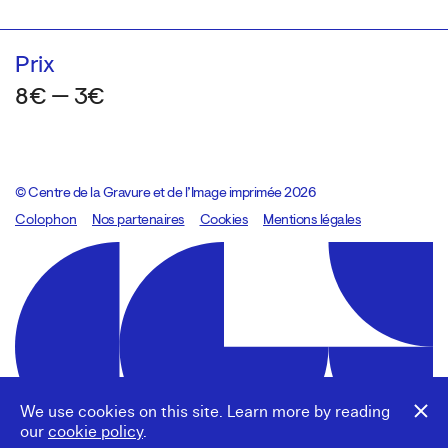
Prix
8€ — 3€
© Centre de la Gravure et de l’Image imprimée 2026
Colophon
Design:
Marcel Kaczmarek
Nos partenaires
, code:
Cookies
8080.studio
Mentions légales
We use cookies on this site. Learn more by reading
our
cookie policy
.