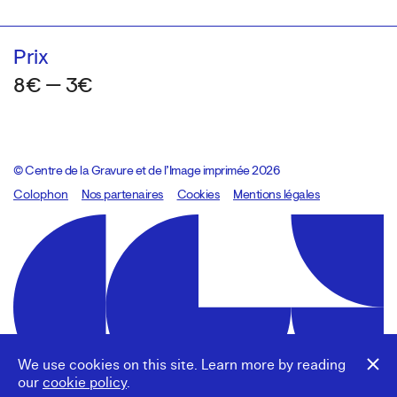
Prix
8€ — 3€
© Centre de la Gravure et de l’Image imprimée 2026
Colophon
Design:
Marcel Kaczmarek
Nos partenaires
, code:
Cookies
8080.studio
Mentions légales
We use cookies on this site. Learn more by reading
our
cookie policy
.