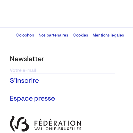
Colophon
Design:
Marcel Kaczmarek
Nos partenaires
, code:
Cookies
8080.studio
Mentions légales
Newsletter
Espace presse