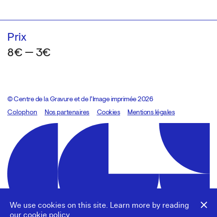
Prix
8€ — 3€
© Centre de la Gravure et de l’Image imprimée 2026
Colophon
Design:
Marcel Kaczmarek
Nos partenaires
, code:
Cookies
8080.studio
Mentions légales
We use cookies on this site. Learn more by reading
our
cookie policy
.