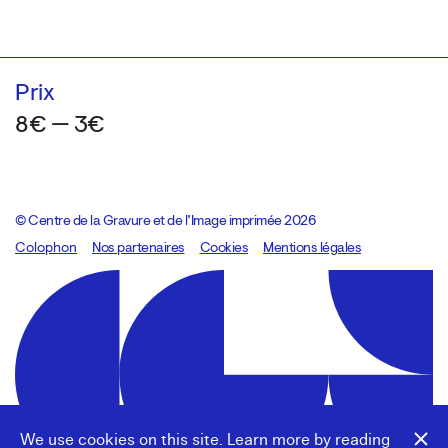
Prix
8€ — 3€
© Centre de la Gravure et de l’Image imprimée 2026
Colophon
Design:
Marcel Kaczmarek
Nos partenaires
, code:
Cookies
8080.studio
Mentions légales
We use cookies on this site. Learn more by reading