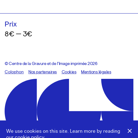
Prix
8€ — 3€
© Centre de la Gravure et de l’Image imprimée 2026
Colophon
Design:
Marcel Kaczmarek
Nos partenaires
, code:
Cookies
8080.studio
Mentions légales
We use cookies on this site. Learn more by reading
our
cookie policy
.