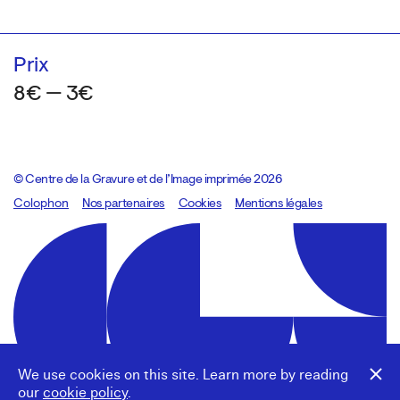
Prix
8€ — 3€
© Centre de la Gravure et de l’Image imprimée 2026
Colophon
Design:
Marcel Kaczmarek
Nos partenaires
, code:
Cookies
8080.studio
Mentions légales
We use cookies on this site. Learn more by reading
our
cookie policy
.