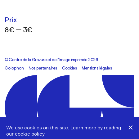
Prix
8€ — 3€
© Centre de la Gravure et de l’Image imprimée 2026
Colophon
Design:
Marcel Kaczmarek
Nos partenaires
, code:
Cookies
8080.studio
Mentions légales
We use cookies on this site. Learn more by reading
our
cookie policy
.