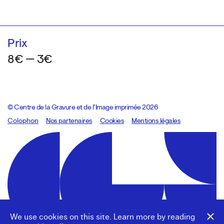
Prix
8€ — 3€
© Centre de la Gravure et de l’Image imprimée 2026
Colophon
Design:
Marcel Kaczmarek
Nos partenaires
, code:
Cookies
8080.studio
Mentions légales
We use cookies on this site. Learn more by reading