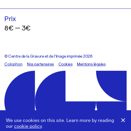
Prix
8€ — 3€
© Centre de la Gravure et de l’Image imprimée 2026
Colophon
Design:
Marcel Kaczmarek
Nos partenaires
, code:
Cookies
8080.studio
Mentions légales
We use cookies on this site. Learn more by reading
our
cookie policy
.