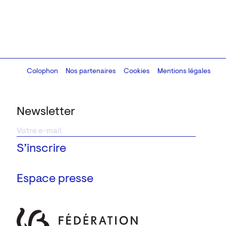
Colophon
Design:
Marcel Kaczmarek
Nos partenaires
, code:
Cookies
8080.studio
Mentions légales
Newsletter
Espace presse