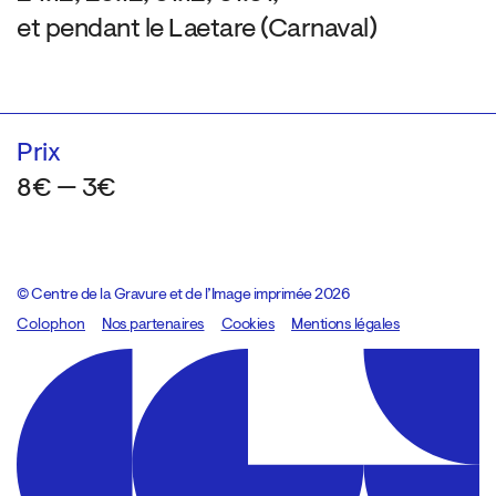
et pendant le Laetare (Carnaval)
Prix
8€ — 3€
© Centre de la Gravure et de l’Image imprimée 2026
Colophon
Design:
Marcel Kaczmarek
Nos partenaires
, code:
Cookies
8080.studio
Mentions légales