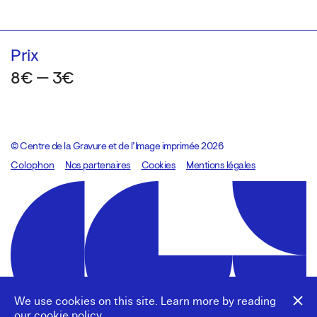
Prix
8€ — 3€
© Centre de la Gravure et de l’Image imprimée 2026
Colophon
Design:
Marcel Kaczmarek
Nos partenaires
, code:
Cookies
8080.studio
Mentions légales
We use cookies on this site. Learn more by reading
our
cookie policy
.