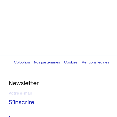
Colophon
Design:
Marcel Kaczmarek
Nos partenaires
, code:
Cookies
8080.studio
Mentions légales
Newsletter