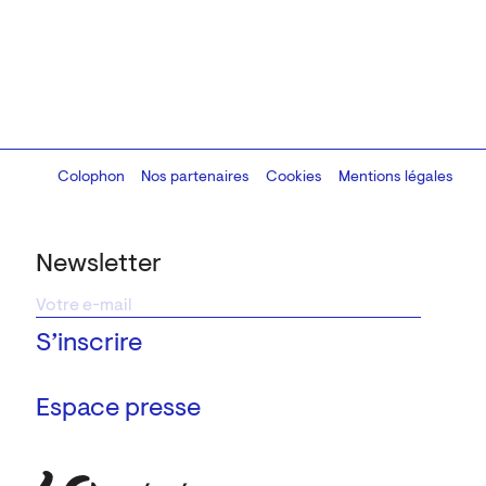
Colophon
Design:
Marcel Kaczmarek
Nos partenaires
, code:
Cookies
8080.studio
Mentions légales
Newsletter
Espace presse