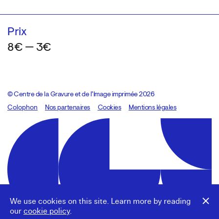
Prix
8€ — 3€
© Centre de la Gravure et de l’Image imprimée 2026
Colophon
Design:
Marcel Kaczmarek
Nos partenaires
, code:
Cookies
8080.studio
Mentions légales
We use cookies on this site. Learn more by reading
our
cookie policy
.