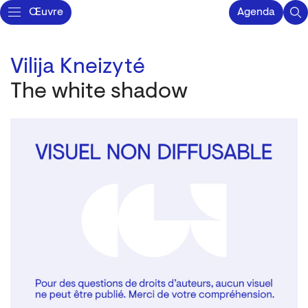
Œuvre
Agenda
Vilija Kneizyté
The white shadow