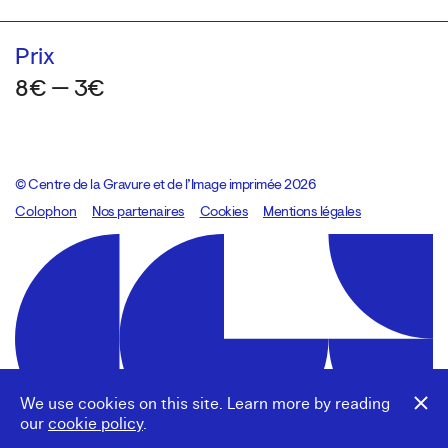
Prix
8€ — 3€
© Centre de la Gravure et de l’Image imprimée 2026
Colophon
Design:
Marcel Kaczmarek
Nos partenaires
, code:
Cookies
8080.studio
Mentions légales
We use cookies on this site. Learn more by reading
our
cookie policy
.