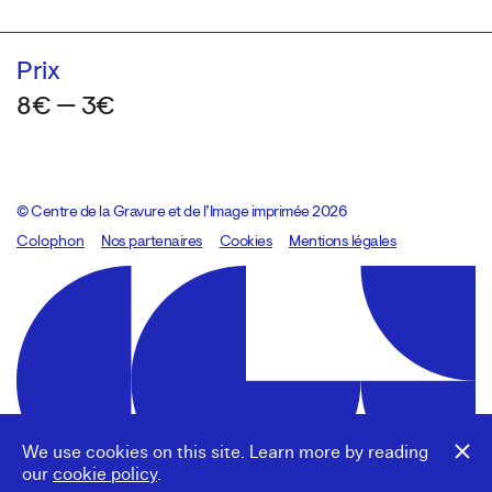
Prix
8€ — 3€
© Centre de la Gravure et de l’Image imprimée 2026
Colophon
Design:
Marcel Kaczmarek
Nos partenaires
, code:
Cookies
8080.studio
Mentions légales
We use cookies on this site. Learn more by reading
our
cookie policy
.