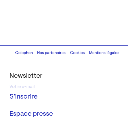
Colophon
Design:
Marcel Kaczmarek
Nos partenaires
, code:
Cookies
8080.studio
Mentions légales
Newsletter
Espace presse