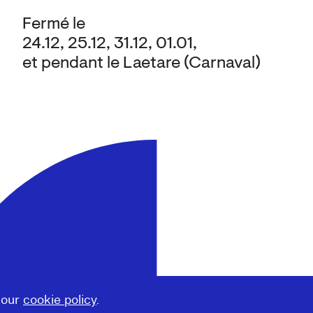
Fermé le
24.12, 25.12, 31.12, 01.01,
et pendant le Laetare (Carnaval)
 our
cookie policy
.