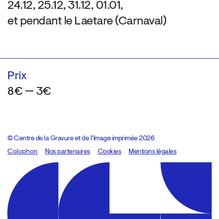
24.12, 25.12, 31.12, 01.01,
et pendant le Laetare (Carnaval)
Prix
8€ — 3€
© Centre de la Gravure et de l’Image imprimée 2026
Colophon
Design:
Marcel Kaczmarek
Nos partenaires
, code:
Cookies
8080.studio
Mentions légales