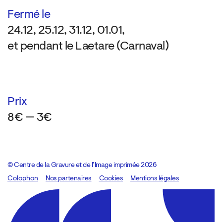
Fermé le
24.12, 25.12, 31.12, 01.01,
et pendant le Laetare (Carnaval)
Prix
8€ — 3€
© Centre de la Gravure et de l’Image imprimée 2026
Colophon
Design:
Marcel Kaczmarek
Nos partenaires
, code:
Cookies
8080.studio
Mentions légales