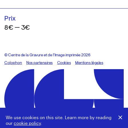
Prix
8€ — 3€
© Centre de la Gravure et de l’Image imprimée 2026
Colophon
Design:
Marcel Kaczmarek
Nos partenaires
, code:
Cookies
8080.studio
Mentions légales
We use cookies on this site. Learn more by reading
our
cookie policy
.