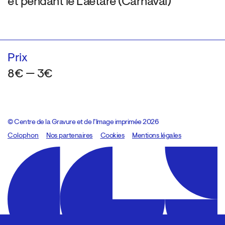
et pendant le Laetare (Carnaval)
Prix
8€ — 3€
© Centre de la Gravure et de l’Image imprimée 2026
Colophon
Design:
Marcel Kaczmarek
Nos partenaires
, code:
Cookies
8080.studio
Mentions légales