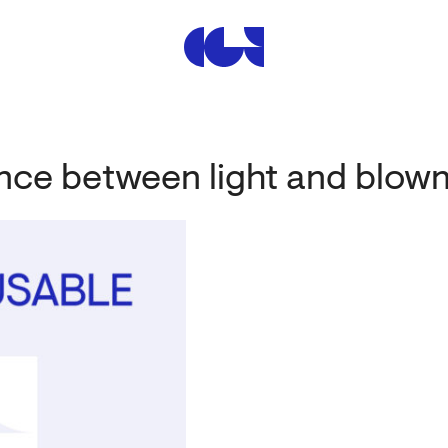
Centre de la Gravure et de
ence between light and blow