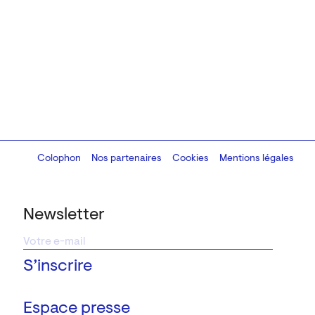
Colophon
Design:
Marcel Kaczmarek
Nos partenaires
, code:
Cookies
8080.studio
Mentions légales
Newsletter
Espace presse