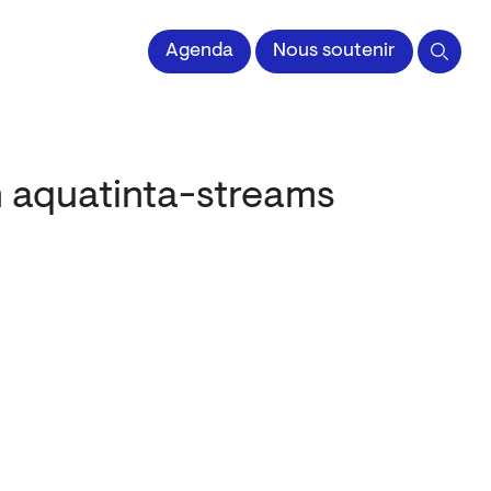
 l'Image imprimée
Agenda
Nous soutenir
n aquatinta-streams