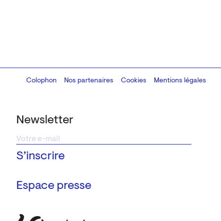
Colophon
Design:
Marcel Kaczmarek
Nos partenaires
, code:
Cookies
8080.studio
Mentions légales
Newsletter
Espace presse