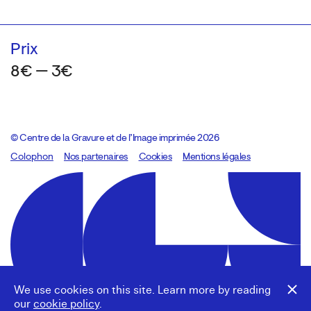
Prix
8€ — 3€
© Centre de la Gravure et de l’Image imprimée 2026
Colophon
Design:
Marcel Kaczmarek
Nos partenaires
, code:
Cookies
8080.studio
Mentions légales
We use cookies on this site. Learn more by reading
our
cookie policy
.