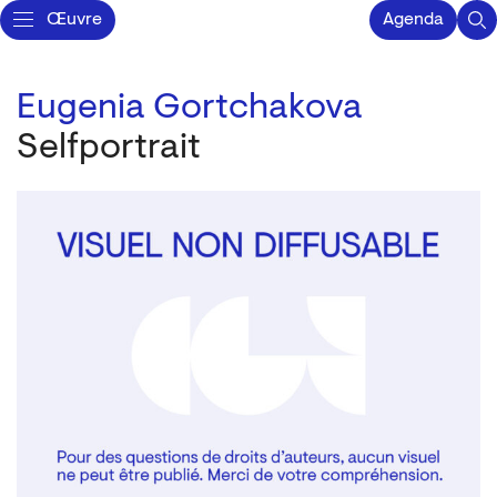
Œuvre
Agenda
Eugenia Gortchakova
Selfportrait