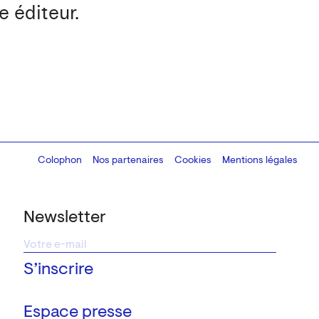
 éditeur.
Colophon
Design:
Marcel Kaczmarek
Nos partenaires
, code:
Cookies
8080.studio
Mentions légales
Newsletter
Espace presse