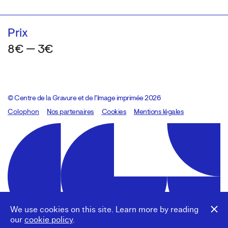
Prix
8€ — 3€
© Centre de la Gravure et de l’Image imprimée 2026
Colophon
Design:
Marcel Kaczmarek
Nos partenaires
, code:
Cookies
8080.studio
Mentions légales
We use cookies on this site. Learn more by reading
our
cookie policy
.