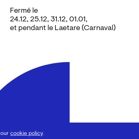
Fermé le
24.12, 25.12, 31.12, 01.01,
et pendant le Laetare (Carnaval)
 our
cookie policy
.