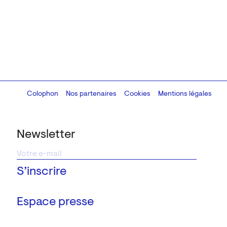
Colophon
Design:
Marcel Kaczmarek
Nos partenaires
, code:
Cookies
8080.studio
Mentions légales
Newsletter
Espace presse