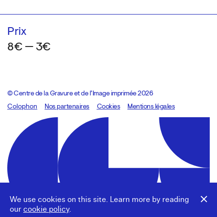
Prix
8€ — 3€
© Centre de la Gravure et de l’Image imprimée 2026
Colophon
Design:
Marcel Kaczmarek
Nos partenaires
, code:
Cookies
8080.studio
Mentions légales
We use cookies on this site. Learn more by reading
our
cookie policy
.