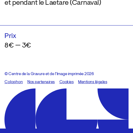
et pendant le Laetare (Carnaval)
Prix
8€ — 3€
© Centre de la Gravure et de l’Image imprimée 2026
Colophon
Design:
Marcel Kaczmarek
Nos partenaires
, code:
Cookies
8080.studio
Mentions légales