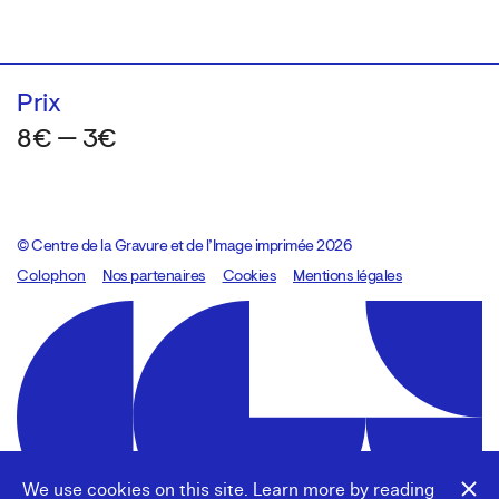
Prix
8€ — 3€
© Centre de la Gravure et de l’Image imprimée 2026
Colophon
Design:
Marcel Kaczmarek
Nos partenaires
, code:
Cookies
8080.studio
Mentions légales
We use cookies on this site. Learn more by reading