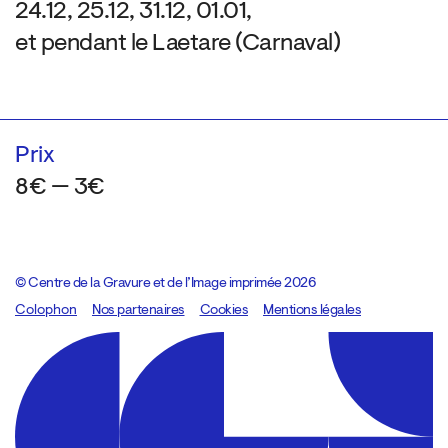
24.12, 25.12, 31.12, 01.01,
et pendant le Laetare (Carnaval)
Prix
8€ — 3€
© Centre de la Gravure et de l’Image imprimée 2026
Colophon
Design:
Marcel Kaczmarek
Nos partenaires
, code:
Cookies
8080.studio
Mentions légales