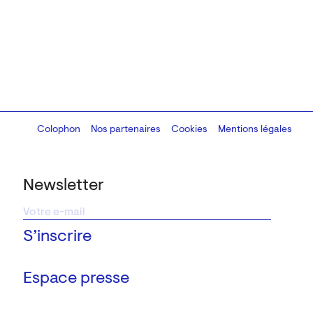
Colophon
Design:
Marcel Kaczmarek
Nos partenaires
, code:
Cookies
8080.studio
Mentions légales
Newsletter
Espace presse