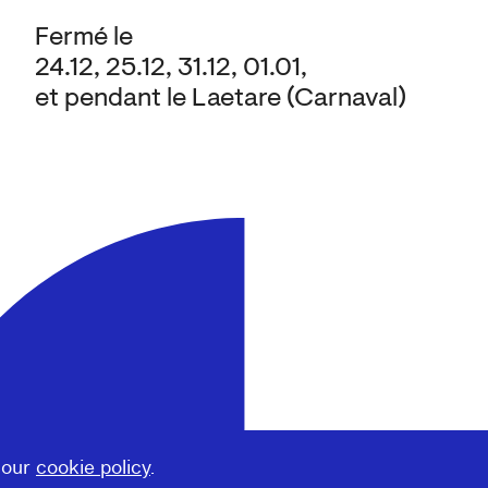
Fermé le
24.12, 25.12, 31.12, 01.01,
et pendant le Laetare (Carnaval)
 our
cookie policy
.