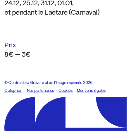
24.12, 25.12, 31.12, 01.01,
et pendant le Laetare (Carnaval)
Prix
8€ — 3€
© Centre de la Gravure et de l’Image imprimée 2026
Colophon
Design:
Marcel Kaczmarek
Nos partenaires
, code:
Cookies
8080.studio
Mentions légales